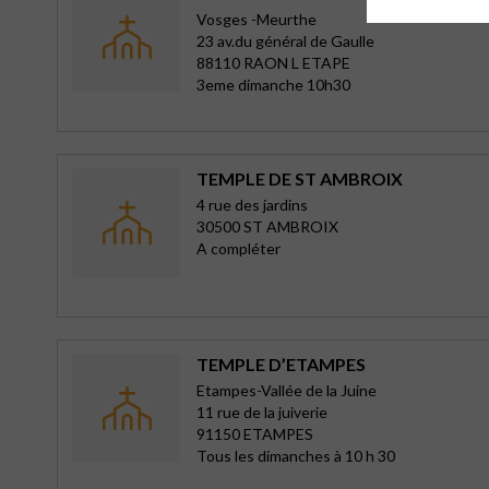
Vosges -Meurthe
23 av.du général de Gaulle
88110 RAON L ETAPE
3eme dimanche 10h30
TEMPLE DE ST AMBROIX
4 rue des jardins
30500 ST AMBROIX
A compléter
TEMPLE D’ETAMPES
Etampes-Vallée de la Juine
11 rue de la juiverie
91150 ETAMPES
Tous les dimanches à 10 h 30