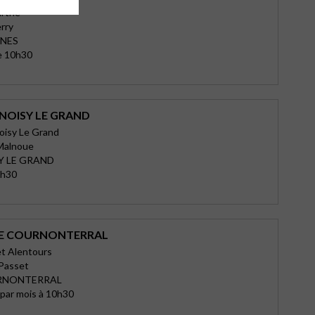
rthe
erry
ONES
e 10h30
 NOISY LE GRAND
Noisy Le Grand
 Malnoue
Y LE GRAND
0h30
DE COURNONTERRAL
et Alentours
 Passet
RNONTERRAL
par mois à 10h30