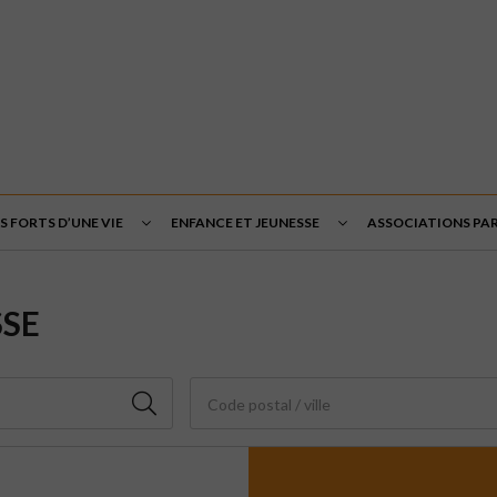
 FORTS D’UNE VIE
ENFANCE ET JEUNESSE
ASSOCIATIONS PA
SSE
Code postal / ville