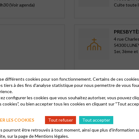
0h30 (Voir agenda)
Culte toute 
PRESBYTÈR
4 rue Charle
54300 LUNE
1er, 3ème e
lise différents cookies pour son fonctionnement. Certains de ces cooki
TEMPLE D
es tiers à des fins d'analyse statistique pour nous permettre de vous fou
rience.
Champigny-
tez configurer les cookies que vous souhaitez autoriser, vous pouvez cliq
13 rue Jean 
s cookies", ou bien accepter tous les cookies en cliquant sur "Tout accep
94500 CHA
Culte à 10h
R LES COOKIES
Tout refuser
Tout accepter
 pourront être retrouvés à tout moment, ainsi que plus d'information su
site, sur la page de
Mentions légales.
TEMPLE D