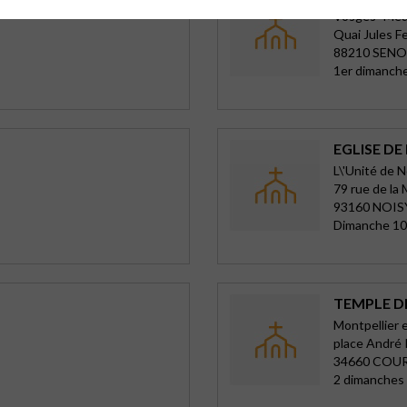
Vosges -Meu
Quai Jules F
88210 SEN
1er dimanch
EGLISE DE
L\'Unité de 
79 rue de la
93160 NOIS
Dimanche 1
TEMPLE 
Montpellier 
place André
34660 COU
2 dimanches 