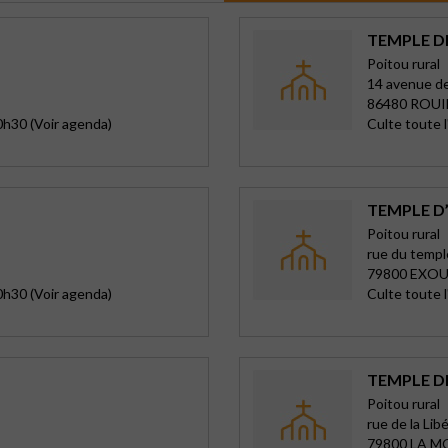
TEMPLE D
Poitou rural
14 avenue de 
86480 ROUI
0h30 (Voir agenda)
Culte toute 
TEMPLE 
Poitou rural
rue du templ
79800 EXO
0h30 (Voir agenda)
Culte toute 
TEMPLE D
Poitou rural
rue de la Lib
79800 LA M