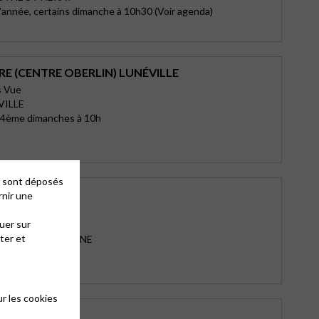
l'année, certains dimanche à 10h30 (Voir agenda)
E (CENTRE OBERLIN) LUNÉVILLE
s Vue
VILLE
t 4ème dimanches à 10h
es sont déposés
E CHAMPIGNY
rnir une
sur-Marne
uer sur
Jaurès
ter et
MPIGNY SUR MARNE
30
r les cookies
E SENONES