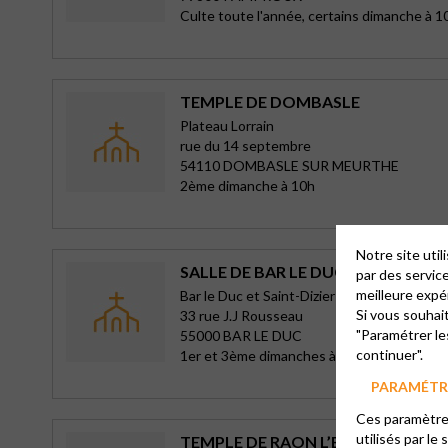
Culte toute l'année, certains dimanche à 1
TEMPLE DE DOMBASLE
Plateau Lorrain
rue du 14 septembre
54110 DOMBASLE SUR MEURTHE
2ème dimanche à 10h
Notre site uti
SALLE DE BAR LE DUC
par des servic
meilleure expé
Bar le Duc et Saint-Dizier
Si vous souhai
33 rue J.J Rousseau
"Paramétrer le
55000 BAR LE DUC
continuer".
1er et 3ème dimanches à 10h30
PARAMÉTRE
Ces paramètres
utilisés par le 
TEMPLE DE RAON L’ETAPE