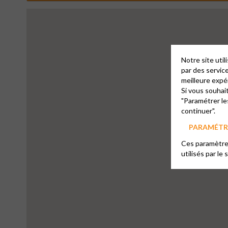
Notre site uti
par des servic
meilleure expé
4
Si vous souhai
"Paramétrer le
continuer".
PARAMÉTRE
Ces paramètres
utilisés par le 