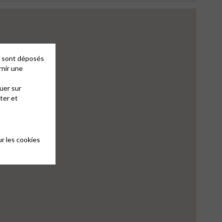
es sont déposés
rnir une
uer sur
ter et
r les cookies