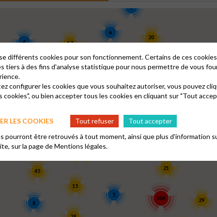
9
6
20
4
17
lise différents cookies pour son fonctionnement. Certains de ces cooki
es tiers à des fins d'analyse statistique pour nous permettre de vous fou
98
4
14
rience.
2
8
tez configurer les cookies que vous souhaitez autoriser, vous pouvez cliq
s cookies", ou bien accepter tous les cookies en cliquant sur "Tout accep
8
9
42
10
R LES COOKIES
Tout refuser
Tout accepter
 pourront être retrouvés à tout moment, ainsi que plus d'information su
4
23
3
site, sur la page de
Mentions légales.
22
21
45
15
5
104
29
8
28