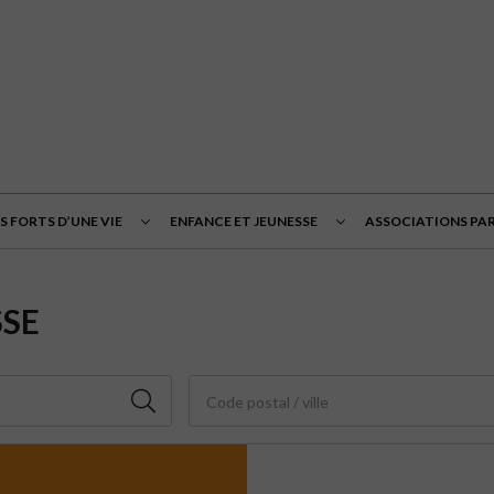
 FORTS D’UNE VIE
ENFANCE ET JEUNESSE
ASSOCIATIONS PA
SSE
Code postal / ville
3