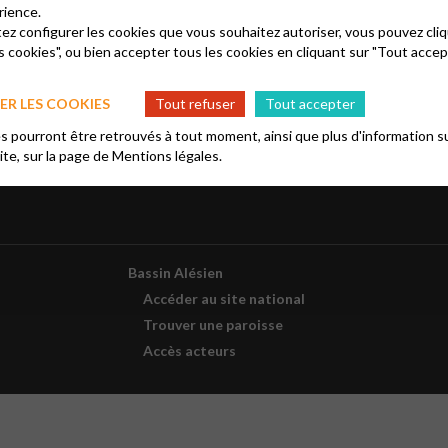
Paroisses
rience.
tez configurer les cookies que vous souhaitez autoriser, vous pouvez cliq
s cookies", ou bien accepter tous les cookies en cliquant sur "Tout accep
R LES COOKIES
Tout refuser
Tout accepter
 pourront être retrouvés à tout moment, ainsi que plus d'information su
site, sur la page de
Mentions légales.
Bassin Alésien
Accéder au site national
Trouver une paroisse
Accès acteurs