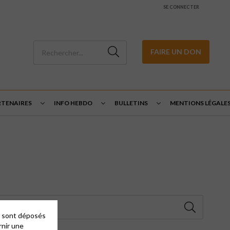
SE CONNECTER
FAIRE UN DON
RTENAIRES
INFO HEBDO
BULLETINS
MENTIONS LÉGALE
es sont déposés
rnir une