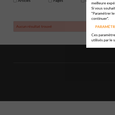
Articles
Pages
Évènements
meilleure expé
Si vous souhai
"Paramétrer le
continuer".
Aucun résultat trouvé
PARAMÉTRE
Ces paramètres
utilisés par le 