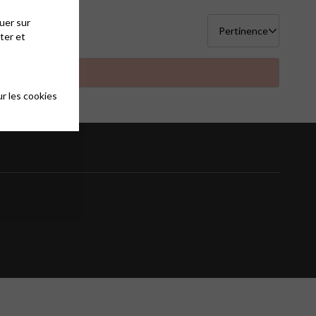
uer sur
ter et
r les cookies