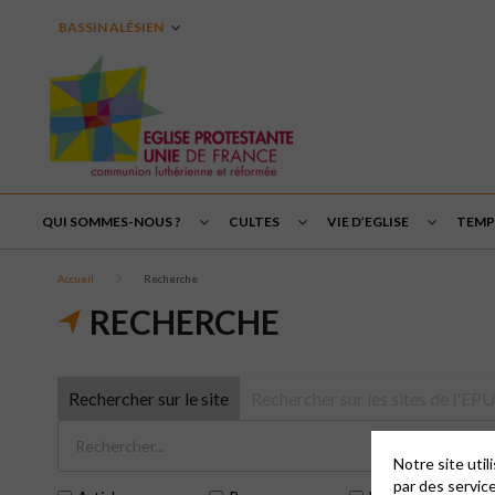
BASSIN ALÉSIEN
QUI SOMMES-NOUS ?
CULTES
VIE D’EGLISE
TEMPS
Accueil
Recherche
RECHERCHE
Rechercher sur le site
Rechercher sur les sites de l'E
Notre site uti
par des servic