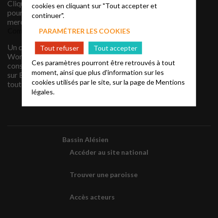
Cliquez sur EPUDF ALES
cookies en cliquant sur "Tout accepter et
pour toute information,
continuer".
merci !
Commentaires récents
PARAMÉTRER LES COOKIES
Un commentateur
Tout refuser
Tout accepter
WordPress
sur
Site en
Ces paramètres pourront être retrouvés à tout
construction … Cliquez
moment, ainsi que plus d'information sur les
sur EPUDF ALES pour
cookies utilisés par le site, sur la page de
Mentions
toute information, merci !
légales.
Bassin Alésien
Accéder au site national
Trouver une paroisse
Accès acteurs