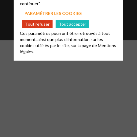
Trouver une paroisse
continuer".
PARAMÉTRER LES COOKIES
Accès acteurs
Tout refuser
Tout accepter
Ces paramètres pourront être retrouvés à tout
moment, ainsi que plus d'information sur les
cookies utilisés par le site, sur la page de
Mentions
légales.