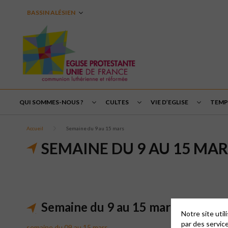
BASSIN ALÉSIEN
QUI SOMMES-NOUS ?
CULTES
VIE D’EGLISE
TEMPS
Accueil
Semaine du 9 au 15 mars
SEMAINE DU 9 AU 15 MAR
Semaine du 9 au 15 mars
Notre site uti
par des servic
semaine du 09 au 15 mars