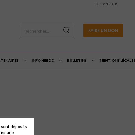
SE CONNECTER
FAIRE UN DON
RTENAIRES
INFO HEBDO
BULLETINS
MENTIONS LÉGALE
es sont déposés
rnir une