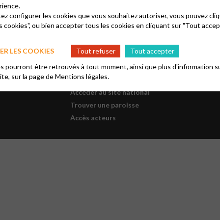
rience.
tez configurer les cookies que vous souhaitez autoriser, vous pouvez cliq
s cookies", ou bien accepter tous les cookies en cliquant sur "Tout accep
R LES COOKIES
Tout refuser
Tout accepter
 pourront être retrouvés à tout moment, ainsi que plus d'information su
site, sur la page de
Mentions légales.
Bassin Alésien
Accéder au site national
Trouver une paroisse
Accès acteurs