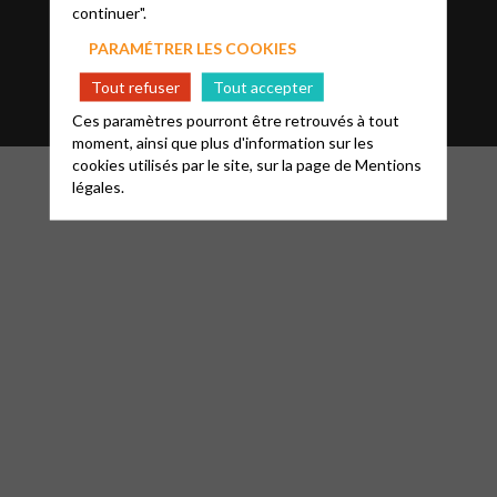
Trouver une paroisse
continuer".
PARAMÉTRER LES COOKIES
Accès acteurs
Tout refuser
Tout accepter
Ces paramètres pourront être retrouvés à tout
moment, ainsi que plus d'information sur les
cookies utilisés par le site, sur la page de
Mentions
légales.