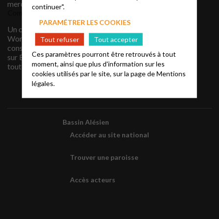
merci !
continuer".
Commentaires récents
PARAMÉTRER LES COOKIES
Un commentateur
WordPress
sur
Site en
Tout refuser
Tout accepter
construction … Cliquez
Ces paramètres pourront être retrouvés à tout
sur EPUDF ALES pour
moment, ainsi que plus d'information sur les
toute information, merci !
cookies utilisés par le site, sur la page de
Mentions
légales.
Bassin Alésien
Accéder au site national
Trouver une paroisse
Accès acteurs