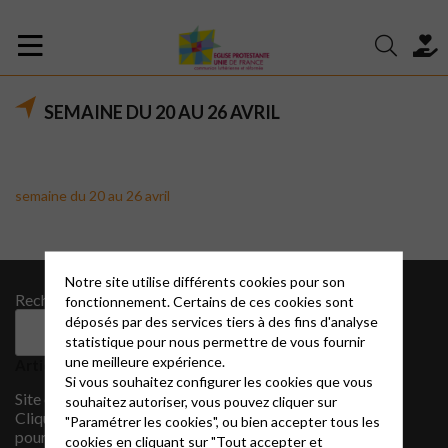
SEMAINE DU 20 AU 26 AVRIL
semaine du 20 au 26 avril
Notre site utilise différents cookies pour son
Rechercher
Archives
fonctionnement. Certains de ces cookies sont
déposés par des services tiers à des fins d'analyse
août 2022
Rechercher
statistique pour nous permettre de vous fournir
Catégories
une meilleure expérience.
Articles récents
Si vous souhaitez configurer les cookies que vous
CIMADE
Site en construction …
souhaitez autoriser, vous pouvez cliquer sur
Cliquez sur EPUDF ALES
"Paramétrer les cookies", ou bien accepter tous les
pour toute information,
cookies en cliquant sur "Tout accepter et