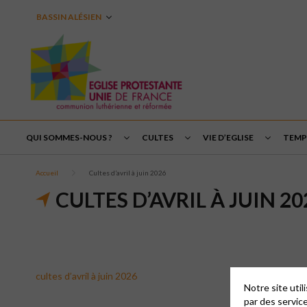
BASSIN ALÉSIEN
QUI SOMMES-NOUS ?
CULTES
VIE D’EGLISE
TEMPS
Accueil
Cultes d’avril à juin 2026
CULTES D’AVRIL À JUIN 20
cultes d’avril à juin 2026
Notre site uti
par des servic