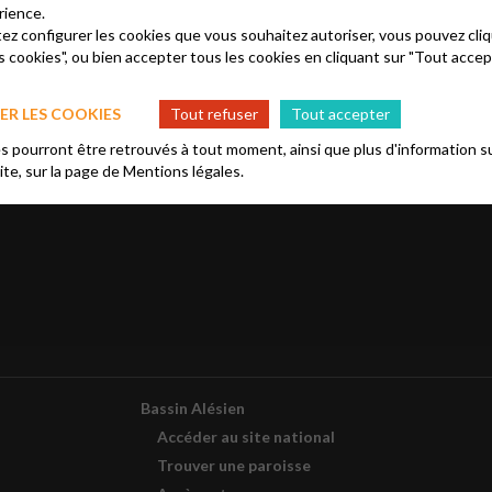
rience.
tez configurer les cookies que vous souhaitez autoriser, vous pouvez cliq
s cookies", ou bien accepter tous les cookies en cliquant sur "Tout accep
es
R LES COOKIES
Tout refuser
Tout accepter
ries
 pourront être retrouvés à tout moment, ainsi que plus d'information su
site, sur la page de
Mentions légales.
Bassin Alésien
Accéder au site national
Trouver une paroisse