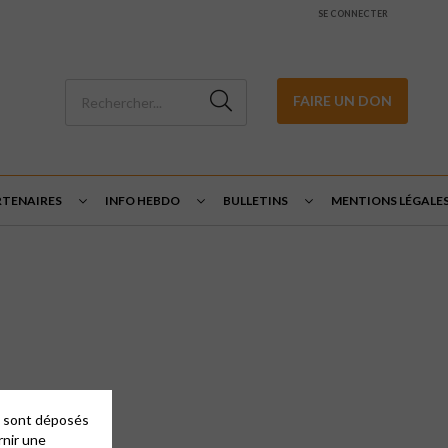
SE CONNECTER
FAIRE UN DON
RTENAIRES
INFO HEBDO
BULLETINS
MENTIONS LÉGALE
es sont déposés
rnir une