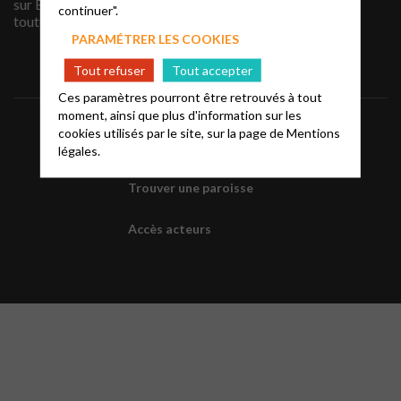
sur EPUDF ALES pour
continuer".
toute information, merci !
PARAMÉTRER LES COOKIES
Tout refuser
Tout accepter
Ces paramètres pourront être retrouvés à tout
moment, ainsi que plus d'information sur les
Bassin Alésien
cookies utilisés par le site, sur la page de
Mentions
Accéder au site national
légales.
Trouver une paroisse
Accès acteurs