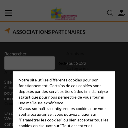
ASSOCIATIONS PARTENAIRES
Rechercher
Archives
août 2022
Rechercher
Catégories
Articles récents
CIMADE
Notre site utilise différents cookies pour son
Site en construction …
fonctionnement. Certains de ces cookies sont
Cliquez sur EPUDF ALES
déposés par des services tiers à des fins d'analyse
pour toute information,
statistique pour nous permettre de vous fournir
merci !
une meilleure expérience.
Commentaires récents
Si vous souhaitez configurer les cookies que vous
Un commentateur
souhaitez autoriser, vous pouvez cliquer sur
WordPress
sur
Site en
"Paramétrer les cookies", ou bien accepter tous les
construction … Cliquez
cookies en cliquant sur "Tout accepter et