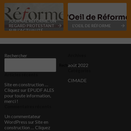
JOURNAL RÉFORME, UN
REGARD PROTESTANT
L'OEIL DE RÉFORME
SUR L'ACTUALITÉ
Rechercher
Archives
août 2022
Rechercher
Catégories
Articles récents
CIMADE
Site en construction …
Cliquez sur EPUDF ALES
pour toute information,
merci !
Commentaires récents
Un commentateur
WordPress
sur
Site en
construction … Cliquez