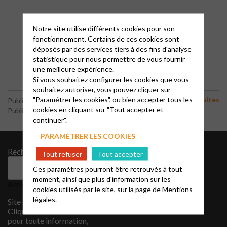
Notre site utilise différents cookies pour son
fonctionnement. Certains de ces cookies sont
déposés par des services tiers à des fins d'analyse
statistique pour nous permettre de vous fournir
une meilleure expérience.
Si vous souhaitez configurer les cookies que vous
souhaitez autoriser, vous pouvez cliquer sur
"Paramétrer les cookies", ou bien accepter tous les
Cultes
Publié le 1 décembre 2025
cookies en cliquant sur "Tout accepter et
Publié par le webmaster
continuer".
PARAMÉTRER LES COOKIES
Rechercher
Archives
Tout refuser
Tout accepter
août 2022
Rechercher
Ces paramètres pourront être retrouvés à tout
Catégories
moment, ainsi que plus d'information sur les
Articles récents
cookies utilisés par le site, sur la page de
Mentions
CIMADE
légales.
Site en construction …
Cliquez sur EPUDF ALES
pour toute information,