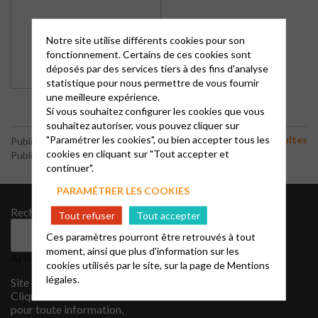
Notre site utilise différents cookies pour son
fonctionnement. Certains de ces cookies sont
déposés par des services tiers à des fins d'analyse
statistique pour nous permettre de vous fournir
une meilleure expérience.
Si vous souhaitez configurer les cookies que vous
souhaitez autoriser, vous pouvez cliquer sur
"Paramétrer les cookies", ou bien accepter tous les
Cultes
Publié le 1 décembre 2025
cookies en cliquant sur "Tout accepter et
Publié par le webmaster
continuer".
PARAMÉTRER LES COOKIES
Rechercher
Archives
Tout refuser
Tout accepter
août 2022
Rechercher
Ces paramètres pourront être retrouvés à tout
Catégories
moment, ainsi que plus d'information sur les
Articles récents
cookies utilisés par le site, sur la page de
Mentions
CIMADE
légales.
Site en construction …
Cliquez sur EPUDF ALES
pour toute information,